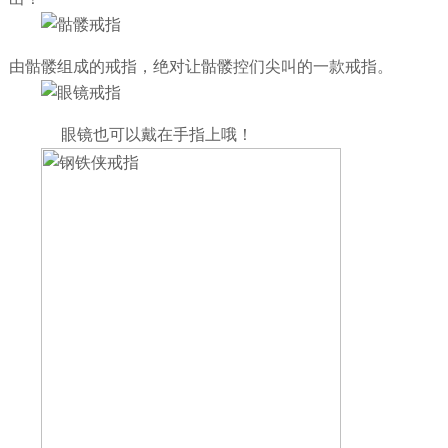
由骷髅组成的戒指，绝对让骷髅控们尖叫的一款戒指。
眼镜也可以戴在手指上哦！